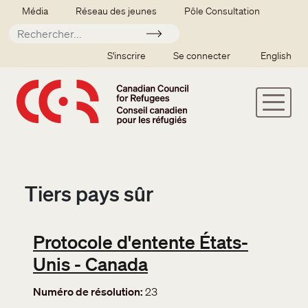
Aller au contenu principal
Secondary menu
Média
Réseau des jeunes
Pôle Consultation
Soumettre
SSO user menu
S'inscrire
Se connecter
English
Tiers pays sûr
Protocole d'entente États-
Unis - Canada
Numéro de résolution
23