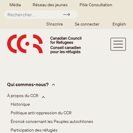
Aller au contenu principal
Secondary menu
Média
Réseau des jeunes
Pôle Consultation
Soumettre
SSO user menu
S'inscrire
Se connecter
English
À propos
Qui sommes-nous?
À propos du CCR
Historique
Politique anti-oppression du CCR
Énoncé concernant les Peuples autochtones
Participation des réfugiés