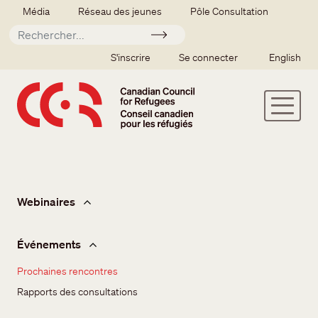
Aller au contenu principal
Secondary menu
Média
Réseau des jeunes
Pôle Consultation
Soumettre
SSO user menu
S'inscrire
Se connecter
English
Événements
Webinaires
Événements
Prochaines rencontres
Rapports des consultations