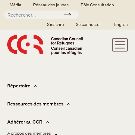
Aller au contenu principal
Secondary menu
Média
Réseau des jeunes
Pôle Consultation
Soumettre
SSO user menu
S'inscrire
Se connecter
English
Membres
Répertoire
Ressources des membres
Adhérer au CCR
À propos des membres