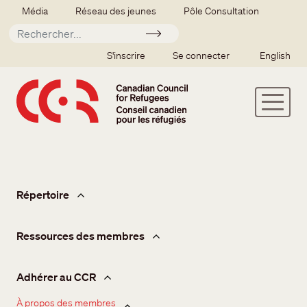
Aller au contenu principal
Secondary menu
Média
Réseau des jeunes
Pôle Consultation
Soumettre
SSO user menu
S'inscrire
Se connecter
English
Membres
Répertoire
Ressources des membres
Adhérer au CCR
À propos des membres