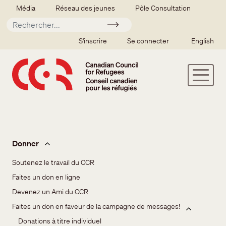
Aller au contenu principal
Secondary menu
Média
Réseau des jeunes
Pôle Consultation
Soumettre
SSO user menu
S'inscrire
Se connecter
English
Donner
Donner
Soutenez le travail du CCR
Faites un don en ligne
Devenez un Ami du CCR
Faites un don en faveur de la campagne de messages!
Donations à titre individuel