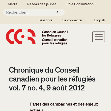
Aller au contenu principal
Secondary menu
Média
Réseau des jeunes
Pôle Consultation
Soumettre
SSO user menu
S'inscrire
Se connecter
English
Chronique du Conseil
canadien pour les réfugiés
vol. 7 no. 4, 9 août 2012
Pages des campagnes et des enjeux
actuels