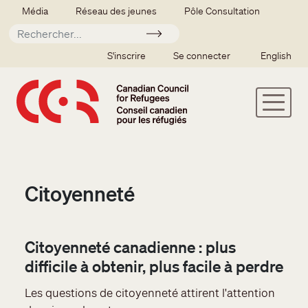
Aller au contenu principal
Secondary menu
Média
Réseau des jeunes
Pôle Consultation
Soumettre
SSO user menu
S'inscrire
Se connecter
English
Citoyenneté
Citoyenneté canadienne : plus
difficile à obtenir, plus facile à perdre​
Les questions de citoyenneté attirent l'attention