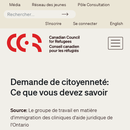
Aller au contenu principal
Secondary menu
Média
Réseau des jeunes
Pôle Consultation
Soumettre
SSO user menu
S'inscrire
Se connecter
English
Demande de citoyenneté:
Ce que vous devez savoir
Source
Le groupe de travail en matière
d'immigration des cliniques d'aide juridique de
l'Ontario