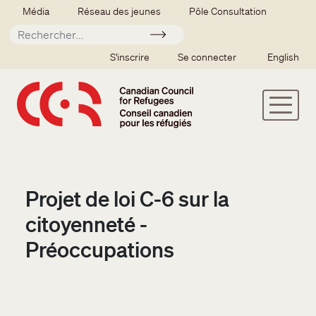
Aller au contenu principal
Secondary menu
Média
Réseau des jeunes
Pôle Consultation
Soumettre
SSO user menu
S'inscrire
Se connecter
English
Projet de loi C-6 sur la
citoyenneté -
Préoccupations