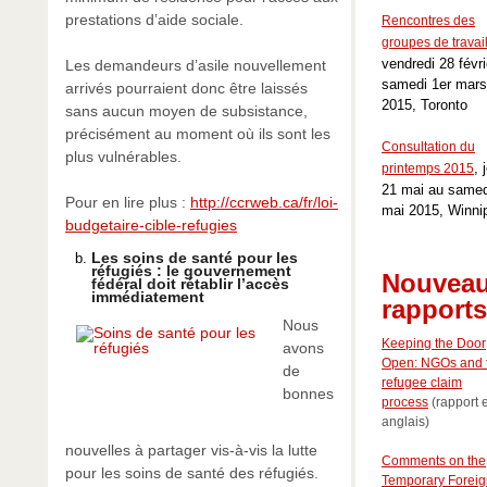
prestations d’aide sociale.
Rencontres des
groupes de travai
vendredi 28 févri
Les demandeurs d’asile nouvellement
samedi 1er mars
arrivés pourraient donc être laissés
2015, Toronto
sans aucun moyen de subsistance,
précisément au moment où ils sont les
Consultation du
plus vulnérables.
, 
printemps 2015
21 mai au samed
Pour en lire plus :
http://ccrweb.ca/fr/loi-
mai 2015, Winni
budgetaire-cible-refugies
Les soins de santé pour les
réfugiés : le gouvernement
Nouvea
fédéral doit rétablir l’accès
immédiatement
rapports
Nous
Keeping the Door
avons
Open: NGOs and 
de
refugee claim
bonnes
process
(rapport 
anglais)
nouvelles à partager vis-à-vis la lutte
Comments on the
pour les soins de santé des réfugiés.
Temporary Foreig