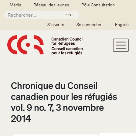
Aller au contenu principal
Secondary menu
Média
Réseau des jeunes
Pôle Consultation
Soumettre
SSO user menu
S'inscrire
Se connecter
English
Chronique du Conseil
canadien pour les réfugiés
vol. 9 no. 7, 3 novembre
2014