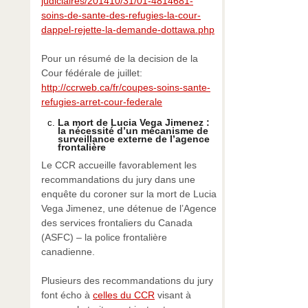
judiciaires/201410/31/01-4814681-
soins-de-sante-des-refugies-la-cour-
dappel-rejette-la-demande-dottawa.php
Pour un résumé de la decision de la
Cour fédérale de juillet:
http://ccrweb.ca/fr/coupes-soins-sante-
refugies-arret-cour-federale
La mort de Lucia Vega Jimenez :
la nécessité d’un mécanisme de
surveillance externe de l’agence
frontalière
Le CCR accueille favorablement les
recommandations du jury dans une
enquête du coroner sur la mort de Lucia
Vega Jimenez, une détenue de l’Agence
des services frontaliers du Canada
(ASFC) – la police frontalière
canadienne.
Plusieurs des recommandations du jury
font écho à
celles du CCR
visant à