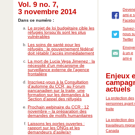
Vol. 9 no. 7,
3 novembre 2014
Deven
ami-e s
Dans ce numéro :
Facebo
Le projet de loi budgétaire cible les
Suivez-
réfugiés lorsqu’ils sont les plus
nous s
vulnérables
Twitter
Les soins de santé pour les
Envoye
réfugiés : le gouvernement fédéral
doit rétablir l’accès immédiatement
à un-e
ami-e
La mort de Lucia Vega Jimenez : la
nécessité d’un mécanisme de
surveillance externe de l’agence
frontalière
Enjeux e
campag
Inscrivez-vous à la Consultation
d’automne du CCR, au Forum
actuels
pancanadien sur la traite, une
formation sur les demandes à la
La protection des
Section d’appel des réfugiés
personnes ayant s
Prochain webinaire du CCR : 12
traite
novembre – la préparation des
demandes de motifs humanitaires
La protection des
Laissons les portes ouvertes :
travailleurs migra
rapport sur les ONGs et les
Canada
demandeurs d'asile/a>