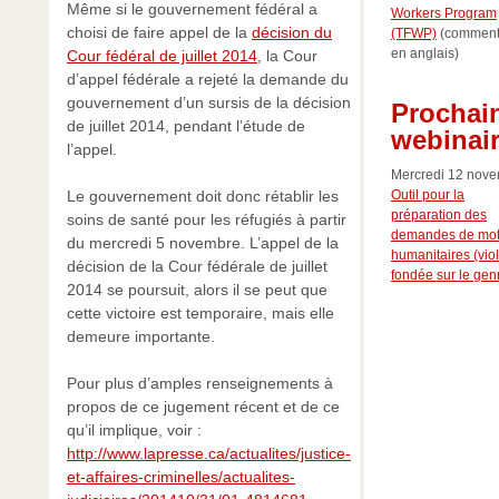
Même si le gouvernement fédéral a
Workers Program
choisi de faire appel de la
décision du
(TFWP)
(comment
en anglais)
Cour fédéral de juillet 2014
, la Cour
d’appel fédérale a rejeté la demande du
gouvernement d’un sursis de la décision
Prochai
de juillet 2014, pendant l’étude de
webinai
l’appel.
Mercredi 12 nove
Le gouvernement doit donc rétablir les
Outil pour la
préparation des
soins de santé pour les réfugiés à partir
demandes de mot
du mercredi 5 novembre. L’appel de la
humanitaires (vio
décision de la Cour fédérale de juillet
fondée sur le gen
2014 se poursuit, alors il se peut que
cette victoire est temporaire, mais elle
demeure importante.
Pour plus d’amples renseignements à
propos de ce jugement récent et de ce
qu’il implique, voir :
http://www.lapresse.ca/actualites/justice-
et-affaires-criminelles/actualites-