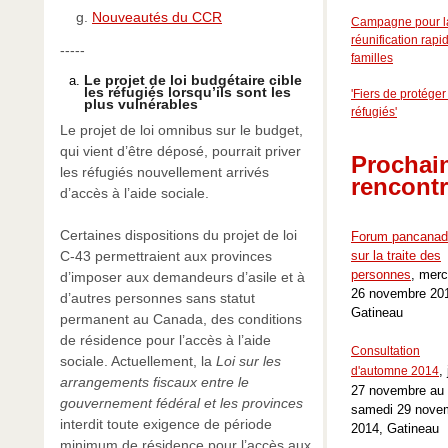
Nouveautés du CCR
Campagne pour l
réunification rapi
-----
familles
Le projet de loi budgétaire cible
les réfugiés lorsqu’ils sont les
'Fiers de protéger
plus vulnérables
réfugiés'
Le projet de loi omnibus sur le budget,
qui vient d’être déposé, pourrait priver
Prochai
les réfugiés nouvellement arrivés
rencont
d’accès à l’aide sociale.
Certaines dispositions du projet de loi
Forum pancanad
C-43 permettraient aux provinces
sur la traite des
personnes
, merc
d’imposer aux demandeurs d’asile et à
26 novembre 20
d’autres personnes sans statut
Gatineau
permanent au Canada, des conditions
de résidence pour l’accès à l’aide
Consultation
sociale. Actuellement, la
Loi sur les
,
d'automne 2014
arrangements fiscaux entre le
27 novembre au
gouvernement fédéral et les provinces
samedi 29 nove
interdit toute exigence de période
2014, Gatineau
minimum de résidence pour l’accès aux