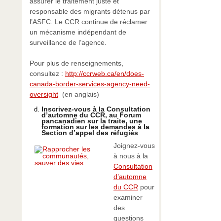
assurer le traitement juste et
responsable des migrants détenus par
l’ASFC. Le CCR continue de réclamer
un mécanisme indépendant de
surveillance de l’agence.
Pour plus de renseignements,
consultez :
http://ccrweb.ca/en/does-
canada-border-services-agency-need-
oversight
(en anglais)
Inscrivez-vous à la Consultation
d’automne du CCR, au Forum
pancanadien sur la traite, une
formation sur les demandes à la
Section d’appel des réfugiés
Joignez-vous
à nous à la
Consultation
d’automne
du CCR
pour
examiner
des
questions