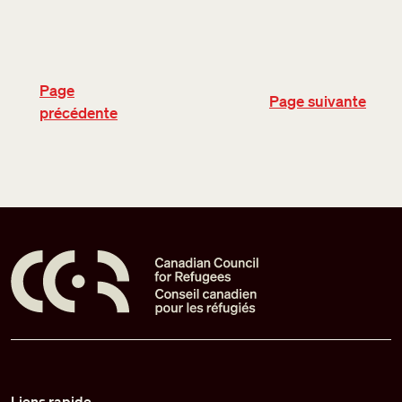
Page
P
age suivante
précédente
Pied de page
Liens rapide