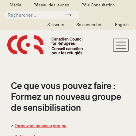
Aller au contenu principal
Secondary menu
Média
Réseau des jeunes
Pôle Consultation
Soumettre
SSO user menu
S'inscrire
Se connecter
English
Ce que vous pouvez faire :
Formez un nouveau groupe
de sensibilisation
>
Formez un nouveau groupe