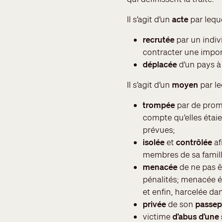
Il s’agit d’un
acte
par lequ
recrutée
par un indiv
contracter une impor
déplacée
d’un pays à 
Il s’agit d’un
moyen
par l
trompée
par de prome
compte qu’elles étaie
prévues;
isolée
et
contrôlée
af
membres de sa famill
menacée
de ne pas ê
pénalités; menacée é
et enfin, harcelée da
privée
de son
passep
victime
d’abus d’une 