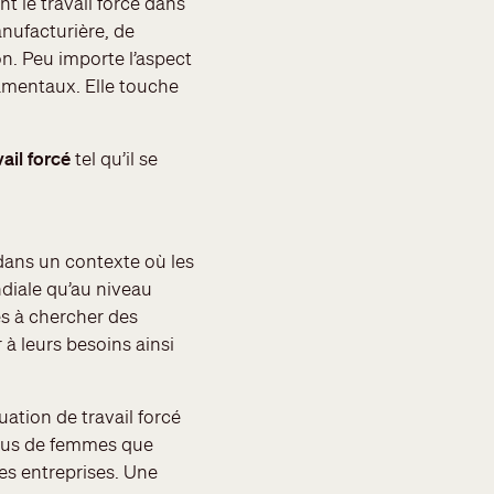
t le travail forcé dans
anufacturière, de
ion. Peu importe l’aspect
damentaux. Elle touche
vail forcé
tel qu’il se
t dans un contexte où les
diale qu’au niveau
s à chercher des
à leurs besoins ainsi
uation de travail forcé
plus de femmes que
es entreprises. Une