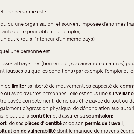
el une personne est :
idu ou une organisation, et souvent imposée d’énormes fra
tante dette pour obtenir un emploi;
un autre (ou à l’intérieur d’un même pays).
equel une personne est :
sses attrayantes (bon emploi, scolarisation ou autres) pou
nt fausses ou que les conditions (par exemple l’emploi et le 
in de
limiter
sa liberté de mouvement
,
sa capacité de comm
e ou avec d’autres personnes ; elle est sous une
surveillanc
tre payée correctement, de ne pas être payée du tout ou de
galement d’agression physique, de dénonciation aux autori
ns le but de la
contrôler
et d’assurer sa
soumission
;
ort
, de ses
pièces d’identité
et de son
permis de travail
;
situation de vulnérabilité
dont le manque de moyens écono