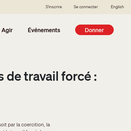
SSO user menu
S'inscrire
Se connecter
English
Agir
Événements
Donner
 de travail forcé :
oit par la coercition, la