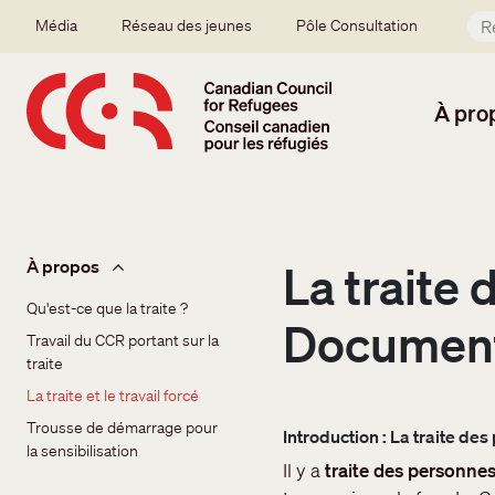
Aller au contenu principal
Secondary menu
Média
Réseau des jeunes
Pôle Consultation
À pro
Sidebar issues - Trafficking
À propos
La traite 
Qu'est-ce que la traite ?
Document
Travail du CCR portant sur la 
traite
La traite et le travail forcé
Trousse de démarrage pour 
Introduction : La traite de
la sensibilisation
Il y a
traite des personne