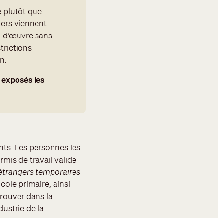
e plutôt que
gers viennent
n-d’œuvre sans
trictions
n.
t exposés les
ants. Les personnes les
mis de travail valide
étrangers temporaires
cole primaire, ainsi
trouver dans la
dustrie de la