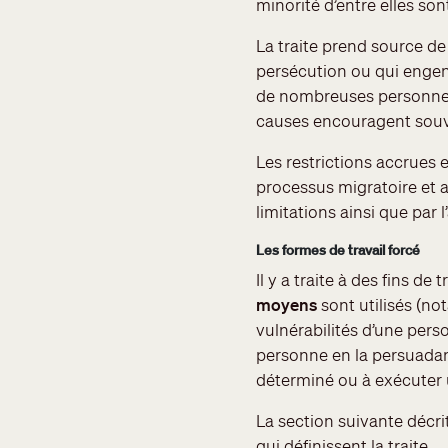
minorité d’entre elles so
La traite prend source de
persécution ou qui engend
de nombreuses personnes 
causes encouragent souven
Les restrictions accrues 
processus migratoire et a
limitations ainsi que par
Les formes de travail forcé
Il y a traite à des fins de 
moyens
sont utilisés (n
vulnérabilités d’une pers
personne en la persuadant
déterminé ou à exécuter u
La section suivante décri
qui définissent la traite.