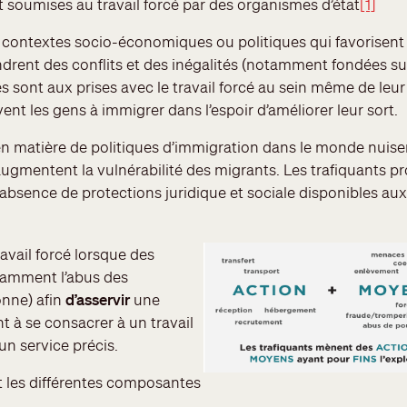
nt soumises au travail forcé par des organismes d’état
[1]
 contextes socio-économiques ou politiques qui favorisent 
rent des conflits et des inégalités (notamment fondées sur
sont aux prises avec le travail forcé au sein même de le
t les gens à immigrer dans l’espoir d’améliorer leur sort.
en matière de politiques d’immigration dans le monde nuisen
ugmentent la vulnérabilité des migrants. Les trafiquants pr
 l’absence de protections juridique et sociale disponibles a
travail forcé lorsque des
otamment l’abus des
onne) afin
d’asservir
une
 à se consacrer à un travail
n service précis.
t les différentes composantes