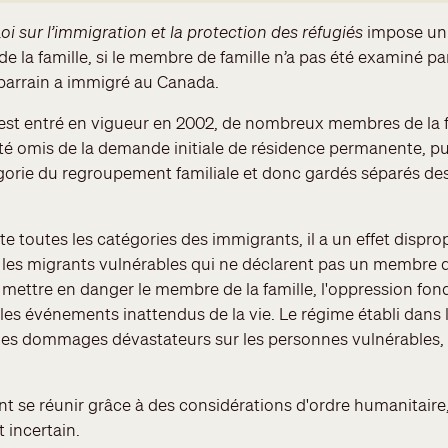
Loi sur l’immigration et la protection des réfugiés
impose un o
 la famille, si le membre de famille n’a pas été examiné pa
 parrain a immigré au Canada.
est entré en vigueur en 2002, de nombreux membres de la f
été omis de la demande initiale de résidence permanente, pu
égorie du regroupement familiale et donc gardés séparés d
cte toutes les catégories des immigrants, il a un effet disp
et les migrants vulnérables qui ne déclarent pas un membre d
 mettre en danger le membre de la famille, l'oppression fond
es événements inattendus de la vie. Le régime établi dans le 
ge des dommages dévastateurs sur les personnes vulnérables, e
nt se réunir grâce à des considérations d'ordre humanitaire
t incertain.