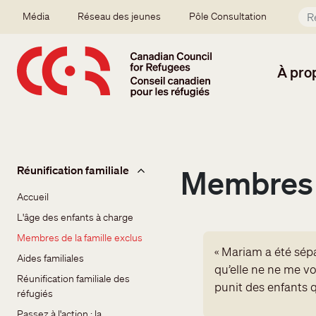
Aller au contenu principal
Secondary menu
Média
Réseau des jeunes
Pôle Consultation
À pro
Sidebar issues - Family reunification
Réunification familiale
Membres d
Accueil
L'âge des enfants à charge
Membres de la famille exclus
« Mariam a été sépa
Aides familiales
qu’elle ne ne me v
Réunification familiale des 
punit des enfants q
réfugiés
Passez à l'action : la 