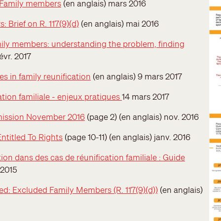
 Family members
(en anglais) mars 2016
Brief on R. 117(9)(d)
(en anglais) mai 2016
ily members: understanding the problem, finding
évr. 2017
s in family reunification
(en anglais) 9 mars 2017
ation familiale - enjeux pratiques
14 mars 2017
bmission November 2016
(page 2) (en anglais) nov. 2016
ntitled To Rights
(page 10-11) (en anglais) janv. 2016
ion dans des cas de réunification familiale : Guide
 2015
ed: Excluded Family Members (R. 117(9)(d))
(en anglais)