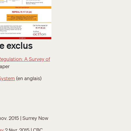
e exclus
egulation: A Survey of
Paper
 System
(en anglais)
nov. 2015 | Surrey Now
ay
2 févr. 2015 | CBC