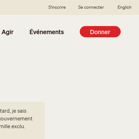
SSO user menu
S'inscrire
Se connecter
English
Agir
Événements
Donner
ard, je sais
e gouvernement
mille exclu.