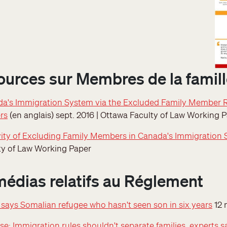
ources sur Membres de la famill
da's Immigration System via the Excluded Family Member R
rs
(en anglais) sept. 2016 | Ottawa Faculty of Law Working 
vity of Excluding Family Members in Canada's Immigration
ty of Law Working Paper
médias relatifs au Réglement
' says Somalian refugee who hasn't seen son in six years
12 
 Immigration rules shouldn't separate families, experts s