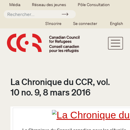
Aller au contenu principal
Secondary menu
Média
Réseau des jeunes
Pôle Consultation
Soumettre
SSO user menu
S'inscrire
Se connecter
English
La Chronique du CCR, vol.
10 no. 9, 8 mars 2016