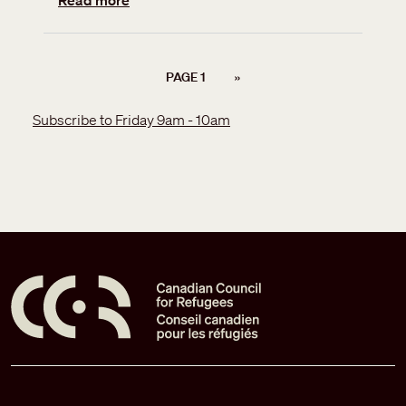
Read more
Pagination
NEXT PAGE
PAGE 1
››
Subscribe to Friday 9am - 10am