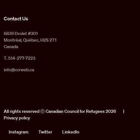
Contact Us
6839 Drolet #301
Montréal, Québec, H2S 2T1
Canada
T. 514-277-7223
info@ccrweb.ca
All rights reserved ⓒ Canadian Council for Refugees 2026
|
Privacy policy
Social
Instagram
Twitter
LinkedIn