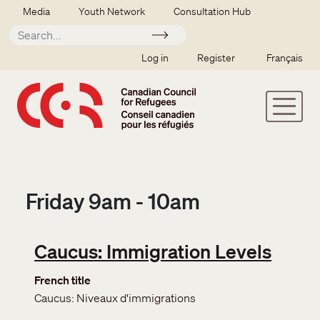
Skip to main content
Secondary menu
Media
Youth Network
Consultation Hub
Apply
SSO user menu
Log in
Register
Français
Friday 9am - 10am
Caucus: Immigration Levels
French title
Caucus: Niveaux d'immigrations