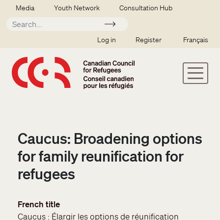
Skip to main content
Secondary menu
Media
Youth Network
Consultation Hub
Apply
SSO user menu
Log in
Register
Français
Caucus: Broadening options
for family reunification for
refugees
French title
Caucus : Élargir les options de réunification