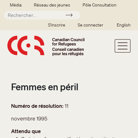
Aller au contenu principal
Secondary menu
Média
Réseau des jeunes
Pôle Consultation
Soumettre
SSO user menu
S'inscrire
Se connecter
English
Femmes en péril
Numéro de résolution
11
novembre 1995
Attendu que