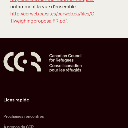
notamment la vue d’ensemble
http://ccrweb.ca/sites/ccrweb.ca/files/C-
11weighingproposalFR.pdf
.
Pied de page
Liens rapide
Prochaines rencontres
À propos du CCR