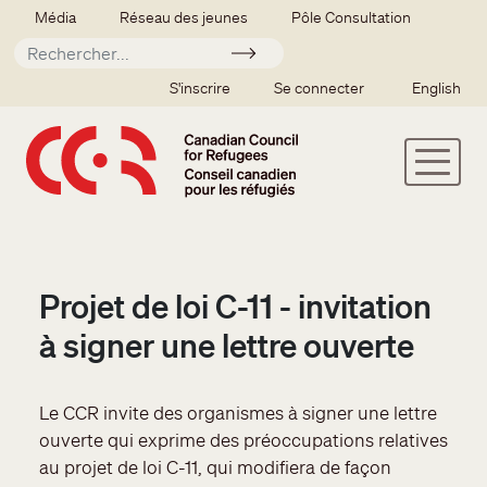
Aller au contenu principal
Secondary menu
Média
Réseau des jeunes
Pôle Consultation
Soumettre
SSO user menu
S'inscrire
Se connecter
English
Projet de loi C-11 - invitation
à signer une lettre ouverte
Le CCR invite des organismes à signer une lettre
ouverte qui exprime des préoccupations relatives
au projet de loi C-11, qui modifiera de façon