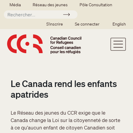
Aller au contenu principal
Secondary menu
Média
Réseau des jeunes
Pôle Consultation
Soumettre
SSO user menu
S'inscrire
Se connecter
English
Le Canada rend les enfants
apatrides
Le Réseau des jeunes du CCR exige que le
Canada change la Loi sur la citoyenneté de sorte
à ce qu'aucun enfant de citoyen Canadien soit