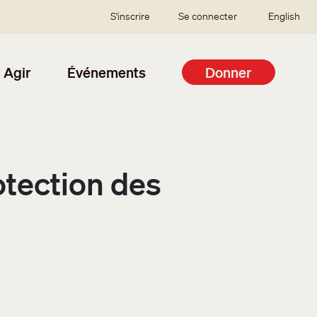
SSO user menu
S'inscrire
Se connecter
English
Agir
Événements
Donner
otection des