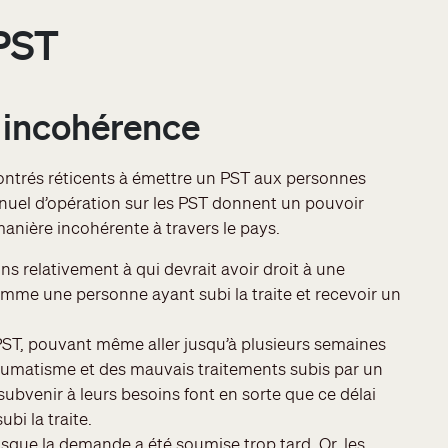
 PST
t incohérence
montrés réticents à émettre un PST aux personnes
manuel d’opération sur les PST donnent un pouvoir
manière incohérente à travers le pays.
ns relativement à qui devrait avoir droit à une
omme une personne ayant subi la traite et recevoir un
n PST, pouvant même aller jusqu’à plusieurs semaines
traumatisme et des mauvais traitements subis par un
subvenir à leurs besoins font en sorte que ce délai
bi la traite.
sque la demande a été soumise trop tard. Or, les