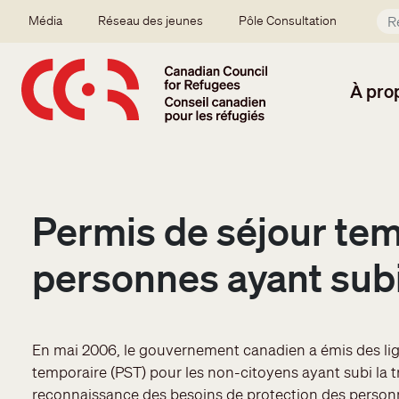
Aller au contenu principal
Secondary menu
Média
Réseau des jeunes
Pôle Consultation
À pro
Permis de séjour temp
personnes ayant subi 
En mai 2006, le gouvernement canadien a émis des lig
temporaire (PST) pour les non-citoyens ayant subi la tra
reconnaissance des besoins de protection des personne