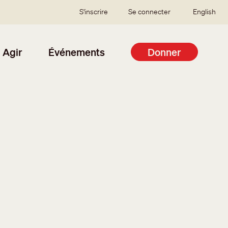
SSO user menu
S'inscrire
Se connecter
English
Agir
Événements
Donner