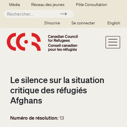
Aller au contenu principal
Secondary menu
Média
Réseau des jeunes
Pôle Consultation
Soumettre
SSO user menu
S'inscrire
Se connecter
English
Le silence sur la situation
critique des réfugiés
Afghans
Numéro de résolution
13