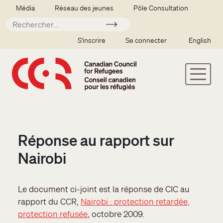
Aller au contenu principal
Secondary menu
Média
Réseau des jeunes
Pôle Consultation
Soumettre
SSO user menu
S'inscrire
Se connecter
English
Réponse au rapport sur
Nairobi
Le document ci-joint est la réponse de CIC au
rapport du CCR,
Nairobi : protection retardée,
protection refusée
, octobre 2009.