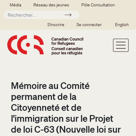
Aller au contenu principal
Secondary menu
Média
Réseau des jeunes
Pôle Consultation
Soumettre
SSO user menu
S'inscrire
Se connecter
English
Mémoire au Comité
permanent de la
Citoyenneté et de
l'immigration sur le Projet
de loi C-63 (Nouvelle loi sur