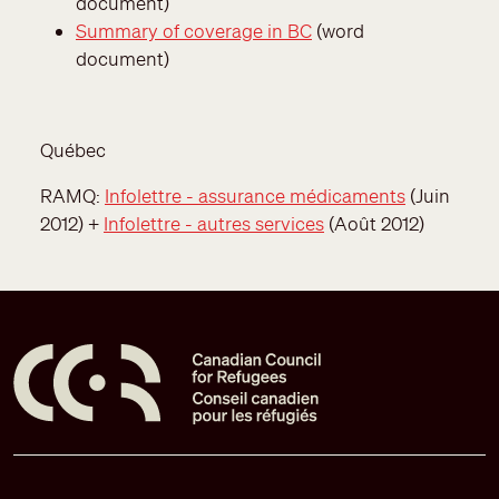
document)
Summary of coverage in BC
(word
document)
Québec
RAMQ:
Infolettre - assurance médicaments
(Juin
2012) +
Infolettre - autres services
(Août 2012)