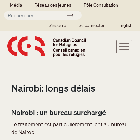
Aller au contenu principal
Secondary menu
Média
Réseau des jeunes
Pôle Consultation
Soumettre
SSO user menu
S'inscrire
Se connecter
English
Nairobi: longs délais
Nairobi : un bureau surchargé
Le traitement est particulièrement lent au bureau
de Nairobi.