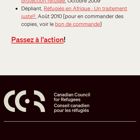
protection refusée
, Octobre 2009
Dépliant,
Réfugiés en Afrique : Un traitement
juste?
, Août 2010 [pour en commander des
copies, voir le
bon de commande
]
Passez à l'action
!
Pied de page