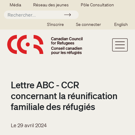
Aller au contenu principal
Secondary menu
Média
Réseau des jeunes
Pôle Consultation
Soumettre
SSO user menu
S'inscrire
Se connecter
English
Lettre ABC - CCR
concernant la réunification
familiale des réfugiés
Le 29 avril 2024