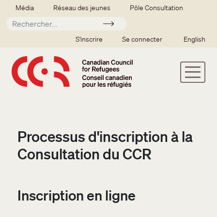
Aller au contenu principal
Secondary menu
Média
Réseau des jeunes
Pôle Consultation
Soumettre
SSO user menu
S'inscrire
Se connecter
English
Processus d'inscription à la
Consultation du CCR
Inscription en ligne