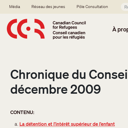
Aller au contenu principal
Secondary menu
Média
Réseau des jeunes
Pôle Consultation
À pro
Chronique du Conseil 
décembre 2009
CONTENU:
La détention et l’intérêt supérieur de l’enfant