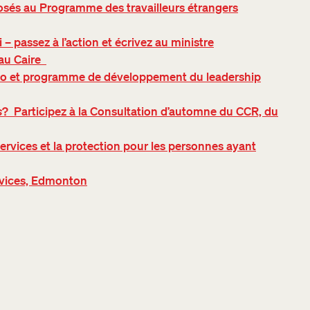
és au Programme des travailleurs étrangers
– passez à l’action et écrivez au ministre
 au Caire
o et programme de développement du leadership
s
? Participez à la Consultation d’automne du CCR, du
ervices et la protection pour les personnes ayant
rvices, Edmonton