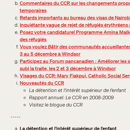
Commentaires du CCR sur les changements propos
temporaires
Retards importants au bureau des visas de Nairobi 
Inquiétante vague de rejet de réfugiés érythréens
Posez votre candidature! Programme Amina Malk
des réfugiés
Vous voulez
Bâtir des communautés accueillante
3 au 5 décembre à Windsor
Participez au Forum pancanadien : Améliorer les s
subi la traite, les 2 et 3 décembre à Windsor
Visages du CCR: Mary Fiakpui, Catholic Social Se
Nouveautés du CCR
La détention et l’intérêt supérieur de l’enfant
Rapport annuel: Le CCR en 2008-2009
Visitez le blogue du CCR
-----
La détention et l’intérêt supérieur de l’enfant