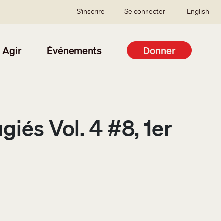
SSO user menu
S'inscrire
Se connecter
English
Agir
Événements
Donner
iés Vol. 4 #8, 1er