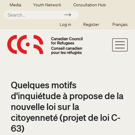
Skip to main content
Secondary menu
Media
Youth Network
Consultation Hub
Apply
SSO user menu
Log in
Register
Français
Quelques motifs
d'inquiétude à propose de la
nouvelle loi sur la
citoyenneté (projet de loi C-
63)