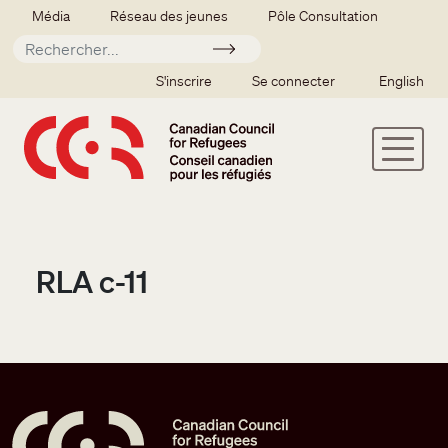
Aller au contenu principal
Secondary menu
Média
Réseau des jeunes
Pôle Consultation
Soumettre
SSO user menu
S'inscrire
Se connecter
English
RLA c-11