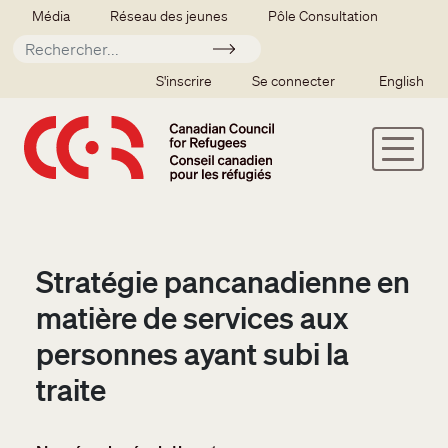
Aller au contenu principal
Secondary menu
Média
Réseau des jeunes
Pôle Consultation
Soumettre
SSO user menu
S'inscrire
Se connecter
English
Stratégie pancanadienne en
matière de services aux
personnes ayant subi la
traite