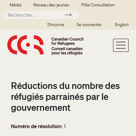
Aller au contenu principal
Secondary menu
Média
Réseau des jeunes
Pôle Consultation
Soumettre
SSO user menu
S'inscrire
Se connecter
English
Réductions du nombre des
réfugiés parrainés par le
gouvernement
Numéro de résolution
1