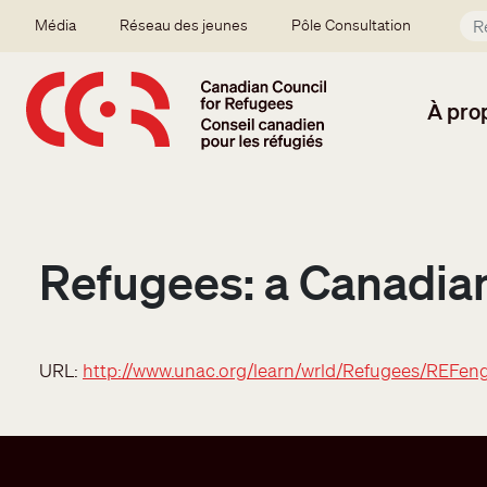
Aller au contenu principal
Secondary menu
Média
Réseau des jeunes
Pôle Consultation
À pro
Refugees: a Canadia
URL:
http://www.unac.org/learn/wrld/Refugees/REFen