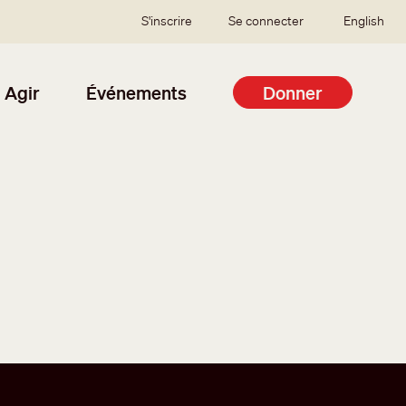
SSO user menu
S'inscrire
Se connecter
English
Agir
Événements
Donner