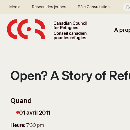
Aller au contenu principal
Secondary menu
Média
Réseau des jeunes
Pôle Consultation
À pro
Open? A Story of Re
01 avril 2011
Date
Heure
7:30 pm