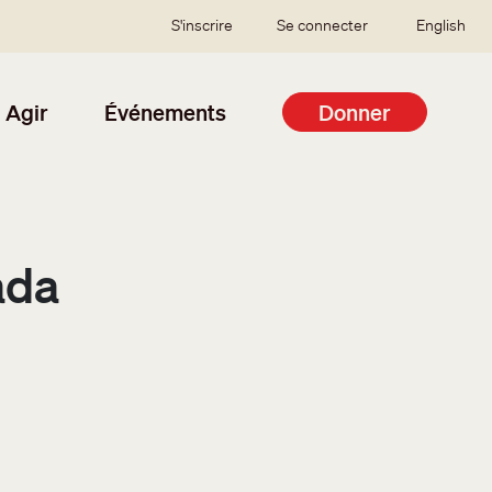
SSO user menu
S'inscrire
Se connecter
English
Agir
Événements
Donner
ada