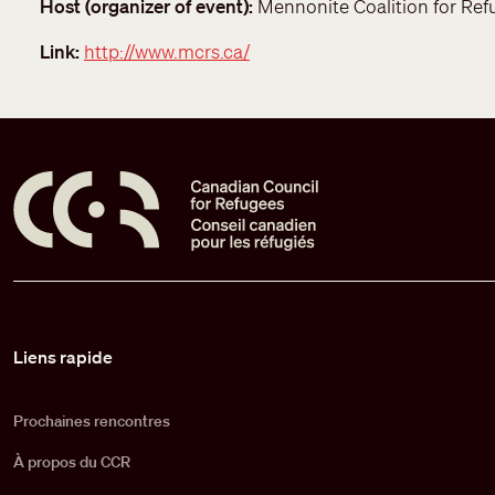
Host (organizer of event)
Mennonite Coalition for Re
Link
http://www.mcrs.ca/
Pied de page
Liens rapide
Prochaines rencontres
À propos du CCR