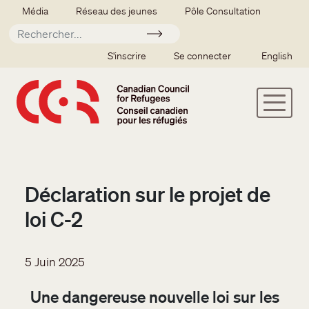
Aller au contenu principal
Secondary menu
Média
Réseau des jeunes
Pôle Consultation
Soumettre
SSO user menu
S'inscrire
Se connecter
English
Déclaration sur le projet de
loi C-2
5 Juin 2025
Une dangereuse nouvelle loi sur les