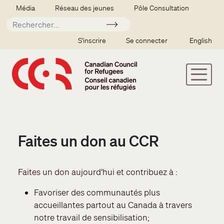
Aller au contenu principal
Secondary menu
Média
Réseau des jeunes
Pôle Consultation
Soumettre
SSO user menu
S'inscrire
Se connecter
English
Faites un don au CCR
Faites un don aujourd’hui et contribuez à :
Favoriser des communautés plus
accueillantes partout au Canada à travers
notre travail de sensibilisation;