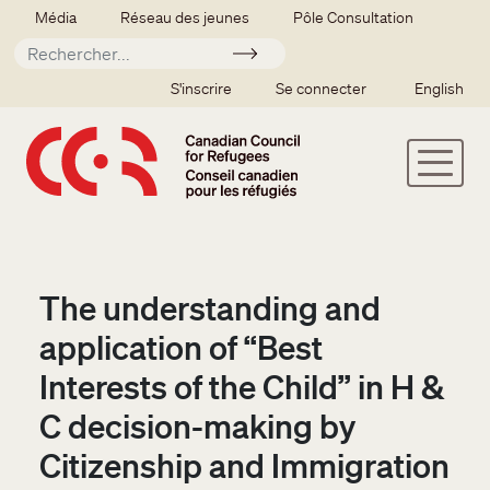
Aller au contenu principal
Secondary menu
Média
Réseau des jeunes
Pôle Consultation
Soumettre
SSO user menu
S'inscrire
Se connecter
English
The understanding and
application of “Best
Interests of the Child” in H &
C decision-making by
Citizenship and Immigration