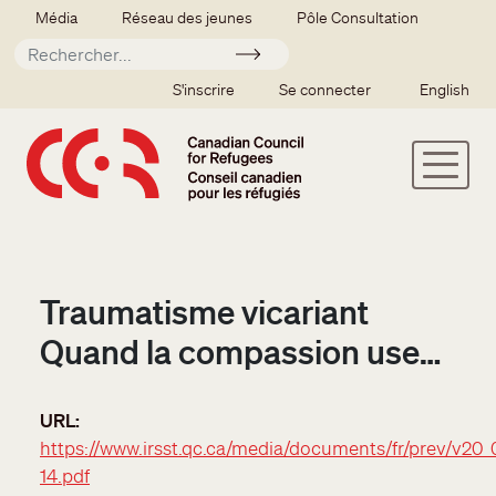
Aller au contenu principal
Secondary menu
Média
Réseau des jeunes
Pôle Consultation
Soumettre
SSO user menu
S'inscrire
Se connecter
English
Traumatisme vicariant
Quand la compassion use…
URL
https://www.irsst.qc.ca/media/documents/fr/prev/v20_
14.pdf