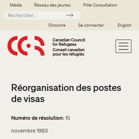
Aller au contenu principal
Secondary menu
Média
Réseau des jeunes
Pôle Consultation
Soumettre
SSO user menu
S'inscrire
Se connecter
English
Réorganisation des postes
de visas
Numéro de résolution
15
novembre 1993