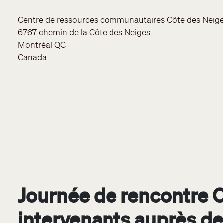
Address
Centre de ressources communautaires Côte des Neig
6767 chemin de la Côte des Neiges
Montréal
QC
Canada
Journée de rencontre 
intervenants auprès de