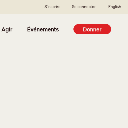
SSO user menu
S'inscrire
Se connecter
English
Agir
Événements
Donner