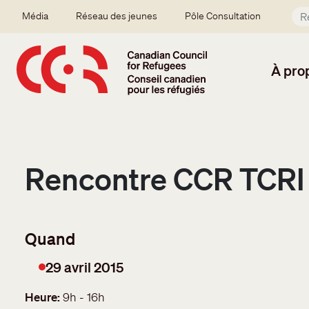
Aller au contenu principal
Secondary menu
Média
Réseau des jeunes
Pôle Consultation
À pro
Rencontre CCR TCRI 
29 avril 2015
Date
Heure
9h - 16h