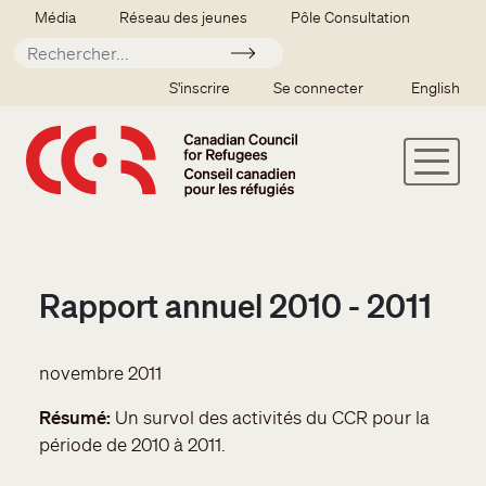
Aller au contenu principal
Secondary menu
Média
Réseau des jeunes
Pôle Consultation
Soumettre
SSO user menu
S'inscrire
Se connecter
English
Rapport annuel 2010 - 2011
novembre 2011
Résumé
Un survol des activités du CCR pour la
période de 2010 à 2011.