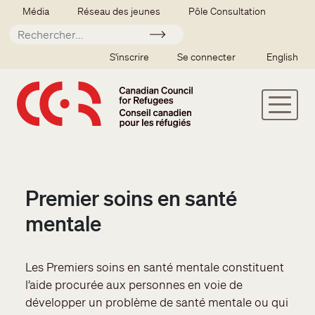
Aller au contenu principal
Secondary menu
Média
Réseau des jeunes
Pôle Consultation
Soumettre
SSO user menu
S'inscrire
Se connecter
English
Premier soins en santé
mentale
Les Premiers soins en santé mentale constituent
l’aide procurée aux personnes en voie de
développer un problème de santé mentale ou qui