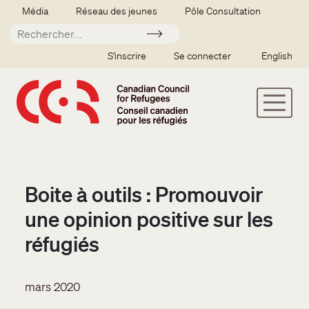
Aller au contenu principal
Secondary menu
Média
Réseau des jeunes
Pôle Consultation
Soumettre
SSO user menu
S'inscrire
Se connecter
English
Boite à outils : Promouvoir
une opinion positive sur les
réfugiés
mars 2020