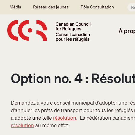
Aller au contenu principal
Secondary menu
Média
Réseau des jeunes
Pôle Consultation
À pro
Option no. 4 : Résolu
Demandez à votre conseil municipal d'adopter une r
d'annuler les prêts de transport pour tous les réfugiés
a adopté une telle
résolution
.
La Fédération canadienn
résolution
au même effet.