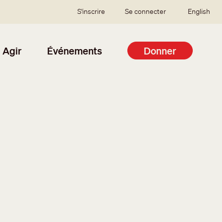
SSO user menu
S'inscrire
Se connecter
English
Agir
Événements
Donner