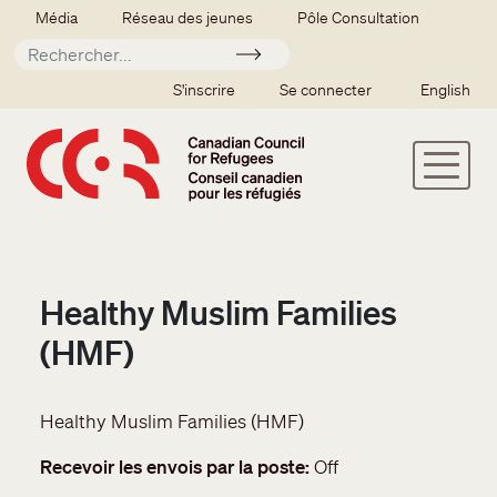
Aller au contenu principal
Secondary menu
Média
Réseau des jeunes
Pôle Consultation
Soumettre
SSO user menu
S'inscrire
Se connecter
English
Healthy Muslim Families
(HMF)
Healthy Muslim Families (HMF)
Recevoir les envois par la poste
Off