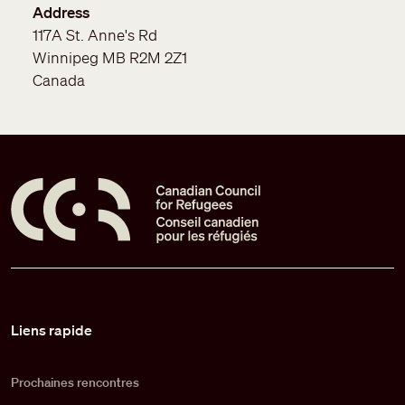
Address
117A St. Anne's Rd
Winnipeg
MB
R2M 2Z1
Canada
Pied de page
Liens rapide
Prochaines rencontres