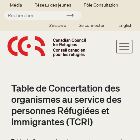
Aller au contenu principal
Secondary menu
Média
Réseau des jeunes
Pôle Consultation
Soumettre
SSO user menu
S'inscrire
Se connecter
English
Table de Concertation des
organismes au service des
personnes Réfugiées et
Immigrantes (TCRI)