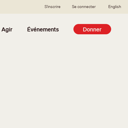
SSO user menu
S'inscrire
Se connecter
English
Agir
Événements
Donner