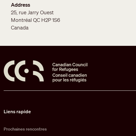
Address
25, rue Jarry Ouest
Montréal
QC
H2P 1S6
Canada
Pied de page
Liens rapide
Prochaines rencontres