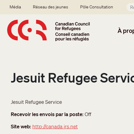
Aller au contenu principal
Secondary menu
Média
Réseau des jeunes
Pôle Consultation
À pro
Jesuit Refugee Servi
Jesuit Refugee Service
Recevoir les envois par la poste
Off
Site web
http://canada.jrs.net