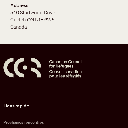
Address
540 Startwood Drive
Guelph
ON
N1E 6W5
Canada
Pied de page
Liens rapide
Prochaines rencontres