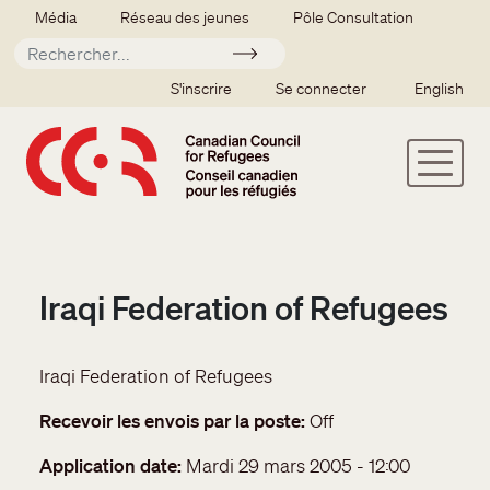
Aller au contenu principal
Secondary menu
Média
Réseau des jeunes
Pôle Consultation
Soumettre
SSO user menu
S'inscrire
Se connecter
English
Iraqi Federation of Refugees
Iraqi Federation of Refugees
Recevoir les envois par la poste
Off
Application date
Mardi 29 mars 2005 - 12:00